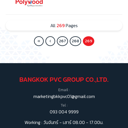
All
269
Pages
267
268
269
BANGKOK PVC GROUP CO.,LTD.
Email :
marketingbkkpvc01@gmail.com
Tel :
093 004 9999
Working : วันจันทร์ - เสาร์ 08.00 - 17.00น.