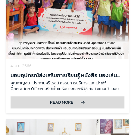
4 เม.ย. 2566
มอบอุปกรณ์ส่งเสริมการเรียนรู้ หนังสือ ของเล่น
เสื้อผ้า ให้แก่ มูลนิธิเด็กอ่อนในสลัม
คุณกาญจนา ประกายศรีโรจน์ กรรมการบริหาร และ Cheif
Operation Officer บริษัทในเครือบางกอกพีวีซี ส่งตัวแทนเข้า มอบ
อุปกรณ์ส่งเสริมการเรียนรู้ หนังสือ ของเล่น เสื้อผ้า
READ MORE