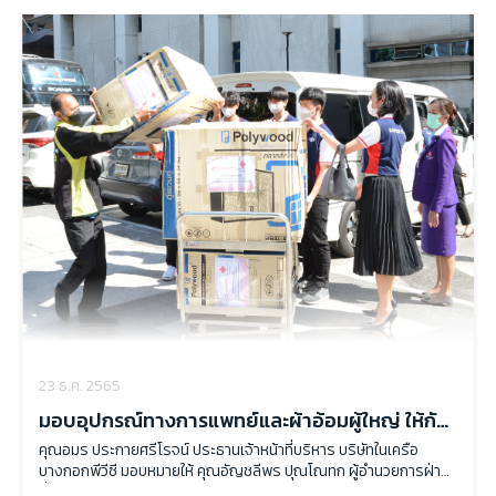
23 ธ.ค. 2565
มอบอุปกรณ์ทางการแพทย์และผ้าอ้อมผู้ใหญ่ ให้กับ
โรงพยาบาลจุฬาลงกรณ์ สภากาชาดไทย
คุณอมร ประกายศรีโรจน์ ประธานเจ้าหน้าที่บริหาร บริษัทในเครือ
บางกอกพีวีซี มอบหมายให้ คุณอัญชลีพร ปุณโณทก ผู้อำนวยการฝ่าย
สื่อสารการตลาด เข้ามอบอุปกรณ์ทางการแพทย์และผ้าอ้อมผู้ใหญ่ ให้