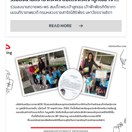
ฟ้าพัชรกิติยาภา
ร่วมลงนามถวายพระพร สมเด็จพระเจ้าลูกเธอ เจ้าฟ้าพัชรกิติยาภา
นเรนทิราเทพยวดี กรมหลวงราชสาริณีสิริพัชร มหาวัชรราชธิดา
READ MORE