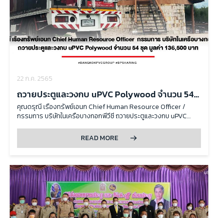
22 ก.ค. 2565
ถวายประตูและวงกบ uPVC Polywood จำนวน 54
ชุด มูลค่า 136,500 บาท
คุณดรุณี เรืองทรัพย์เอนก Chief Human Resource Officer /
กรรมการ บริษัทในเครือบางกอกพีวีซี ถวายประตูและวงกบ uPVC
Polywood จำนวน 54 ชุด มูลค่า 136,500 บาท แด่พระอาจารย์จรัส
เจ้าอาวาส วัดป่าเมตตาคีรี ตำบลซับชมพู อำเภอภัคดีชุมพล จังหวัด
READ MORE
ชัยภูมิ