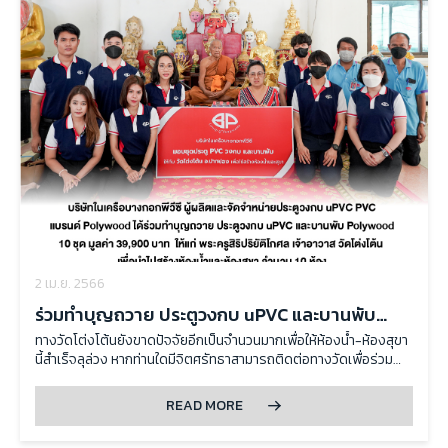
2 เม.ย. 2566
ร่วมทำบุญถวาย ประตูวงกบ uPVC และบานพับ
Polywood 10 ชุด มูลค่า 39,900 บาท ให้แก่ พระครู
ทางวัดโต่งโต้นยังขาดปัจจัยอีกเป็นจำนวนมากเพื่อให้ห้องน้ำ-ห้องสุขา
นี้สำเร็จลุล่วง หากท่านใดมีจิตศรัทธาสามารถติดต่อทางวัดเพื่อร่วม
สิริปริยัติโกศล เจ้าอาวาส วัดโต่งโต้น
ทำบุญได้โดยตรง 0884822055 Line ID : wattongton
READ MORE