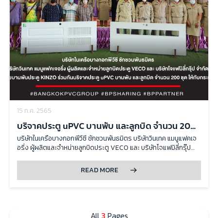
15 ก.ค. 2565
บริจาคประตู uPVC บานพับ และลูกบิด จำนวน 200
ชุด ให้กับกระทรวงศึกษาธิการ
บริษัทในเครือบางกอกพีวีซี ชักชวนพันธมิตร บริษัทวินเทค แมนูแฟคเจ
อริ่ง ผู้ผลิตและจำหน่ายลูกบิดประตู VECO และ บริษัทโจแฟมิลี่กรุ๊ป
จำกัด ผู้ผลิตและจำหน่ายบานพับประตู KINZO ร่วมกันบริจาคประตู
uPVC บานพับ และลูกบิด จำนวน 200 ชุด ให้กับกระทรวงศึกษาธิการ
READ MORE
All
3
Pages