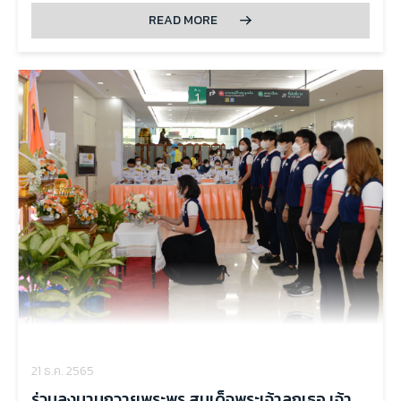
กับโรงพยาบาลจุฬาลงกรณ์ สภากาชาดไทย เพื่อดูแลพระภิกษุสงฆ์
READ MORE
อาพาธในหอผู้ป่วย ณ อาคารภูมิสิริมังคลานุสรณ์ ชั้น 28 เมื่อวันที่ 20
ธันวาคม 2565 เวลา 1130 น.
21 ธ.ค. 2565
ร่วมลงนามถวายพระพร สมเด็จพระเจ้าลูกเธอ เจ้า