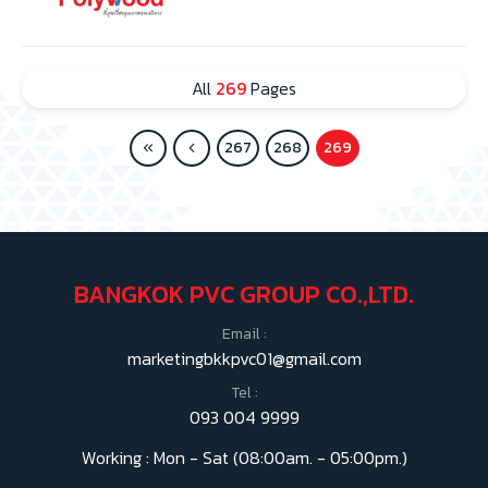
All
269
Pages
267
268
269
BANGKOK PVC GROUP CO.,LTD.
Email :
marketingbkkpvc01@gmail.com
Tel :
093 004 9999
Working : Mon - Sat (08:00am. - 05:00pm.)