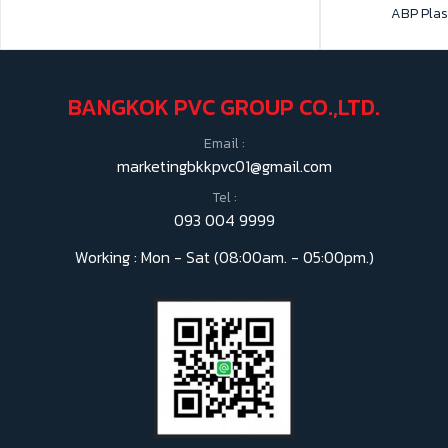
ABP Plast
BANGKOK PVC GROUP CO.,LTD.
Email :
marketingbkkpvc01@gmail.com
Tel :
093 004 9999
Working : Mon - Sat (08:00am. - 05:00pm.)