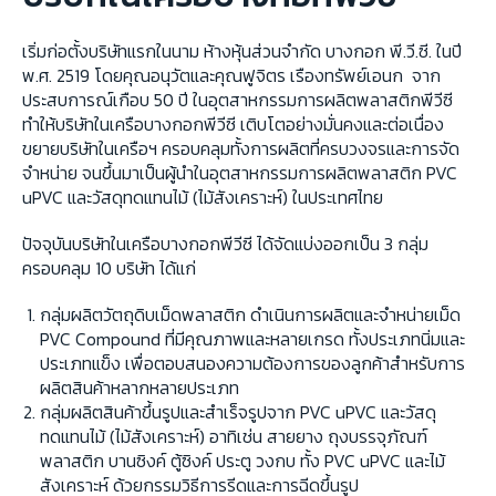
เริ่มก่อตั้งบริษัทแรกในนาม ห้างหุ้นส่วนจำกัด บางกอก พี.วี.ซี. ในปี
พ.ศ. 2519 โดยคุณอนุวัตและคุณฟูจิตร เรืองทรัพย์เอนก จาก
ประสบการณ์เกือบ 50 ปี ในอุตสาหกรรมการผลิตพลาสติกพีวีซี
ทำให้บริษัทในเครือบางกอกพีวีซี เติบโตอย่างมั่นคงและต่อเนื่อง
ขยายบริษัทในเครือฯ ครอบคลุมทั้งการผลิตที่ครบวงจรและการจัด
จำหน่าย จนขึ้นมาเป็นผู้นำในอุตสาหกรรมการผลิตพลาสติก PVC
uPVC และวัสดุทดแทนไม้ (ไม้สังเคราะห์) ในประเทศไทย
ปัจจุบันบริษัทในเครือบางกอกพีวีซี ได้จัดแบ่งออกเป็น 3 กลุ่ม
ครอบคลุม 10 บริษัท ได้แก่
กลุ่มผลิตวัตถุดิบเม็ดพลาสติก ดำเนินการผลิตและจำหน่ายเม็ด
PVC Compound ที่มีคุณภาพและหลายเกรด ทั้งประเภทนิ่มและ
ประเภทแข็ง เพื่อตอบสนองความต้องการของลูกค้าสำหรับการ
ผลิตสินค้าหลากหลายประเภท
กลุ่มผลิตสินค้าขึ้นรูปและสำเร็จรูปจาก PVC uPVC และวัสดุ
ทดแทนไม้ (ไม้สังเคราะห์) อาทิเช่น สายยาง ถุงบรรจุภัณฑ์
พลาสติก บานซิงค์ ตู้ซิงค์ ประตู วงกบ ทั้ง PVC uPVC และไม้
สังเคราะห์ ด้วยกรรมวิธีการรีดและการฉีดขึ้นรูป